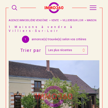
AGENCE IMMOBILIÈRE VENDÔME
VENTE
VILLIERS SUR LOIR
MAISON
1
Maisons à vendre à
Villiers-Sur-Loir
1
annonce(s) trouvée(s) selon vos critères
Trier par
Les plus récentes