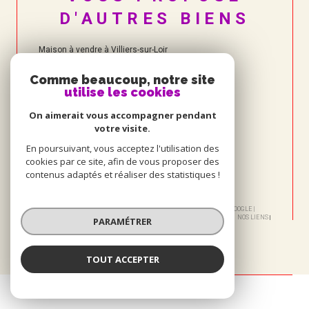
D'AUTRES BIENS
Maison à vendre à Villiers-sur-Loir
Comme beaucoup, notre site
utilise les cookies
On aimerait vous accompagner pendant
votre visite.
En poursuivant, vous acceptez l'utilisation des
cookies par ce site, afin de vous proposer des
contenus adaptés et réaliser des statistiques !
© 2026 | TOUS DROITS RÉSERVÉS | TRADUCTION POWERED BY GOOGLE |
NOS HONORAIRES
PLAN DU SITE
MENTIONS LÉGALES
ADMIN
NOS LIENS
PARAMÉTRER
POLITIQUE RGPD
COOKIES
TOUT ACCEPTER