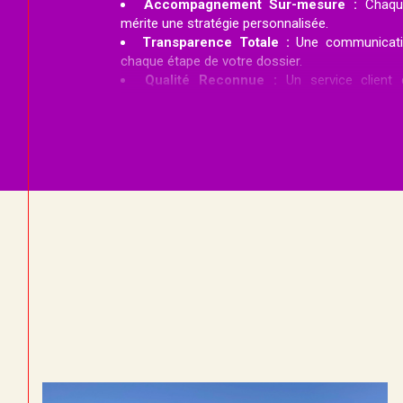
Accompagnement Sur-mesure :
Chaque
mérite une stratégie personnalisée.
Transparence Totale :
Une communicatio
chaque étape de votre dossier.
Qualité Reconnue :
Un service client d
plébiscité par nos avis Google. ''L'humain au cœur
Chez IMMO360, nous croyons qu'un proj
commence par une écoute attentive.
Notre équipe met son professionnalisme et
service pour sécuriser votre futur.
Nos Activités : Une
Immobilière Complète
Chez IMMO360, nous transformons la com
opportunités concrètes. Découvrez comme
chaque étape de votre projet.
1. Vendre à Vendôme : 
NOUVEAUTÉ