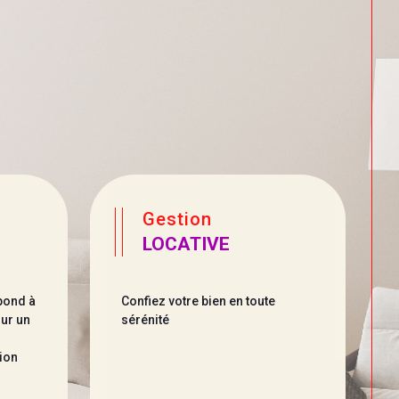
e
gestion
LOCATIVE
pond à
Confiez votre bien en toute
our un
sérénité
tion