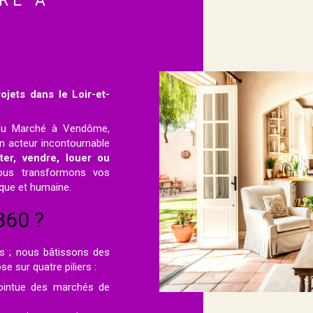
RE À
ojets dans le Loir-et-
e du Marché à Vendôme,
 acteur incontournable
ter, vendre, louer ou
ous transformons vos
ique et humaine.
360 ?
s ; nous bâtissons des
e sur quatre piliers :
intue des marchés de