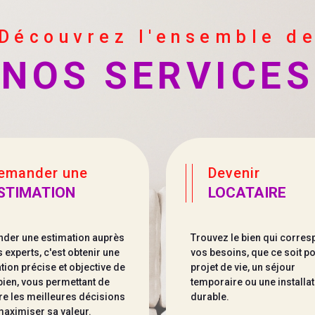
tretien et la valorisation
Découvrez l'ensemble d
NOS SERVICES
rojet avec
n ou déléguer la gestion
ter.
Demander une
Devenir
00 Vendôme
STIMATION
LOCATAIRE
der une estimation auprès
Trouvez le bien qui corres
 experts, c'est obtenir une
vos besoins, que ce soit p
tion précise et objective de
projet de vie, un séjour
bien, vous permettant de
temporaire ou une installa
e les meilleures décisions
durable.
aximiser sa valeur.