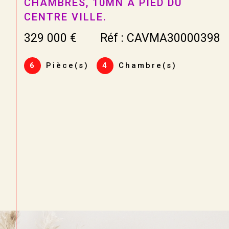
FAMILIALE TOUT CONFORT ...
un avis de valeur argumenté basé sur :
La localisation précise :
Proximité des co
262 500 €
Réf : 688
de la gare TGV.
L'état général :
Prestations, travaux à p
énergétiques.
8
Pièce(s)
6
Chambre(s)
La réalité du marché
: Comparaison a
récemment dans le secteur.
Objectif : Attirer des acquéreurs qualifiés d
mise en vente.
3. Gestion Locative & Va
Patrimoine
Propriétaire bailleur à Vendôme, Blois ou T
contraintes quotidiennes.
IMMO360 sécurise vos revenus et assure 
investissement.
Un service de gestion ''clé en main'' :
Re
Étude de solvabilité et visites.
Juridique & Administratif :
Rédaction des 