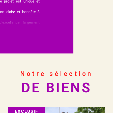
 projet est unique et
n claire et honnête à
'excellence, largement
 de l'immobilier.''
et immobilier réussi
 son dynamisme à votre
 Expertise
Notre sélection
DE BIENS
plexité du marché en
nt nous accompagnons
Précision et
NOUVEAUTÉ