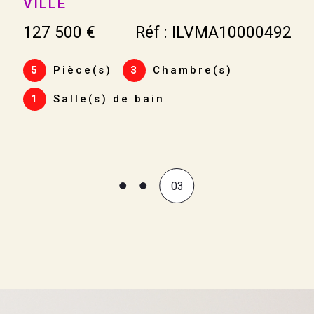
DÉCOUVRIR CETTE MAISON ...
mmerces, des écoles et
375 000 €
Réf : 1192
révoir et performances
8
Pièce(s)
5
Chambre(s)
vec les biens vendus
ès les premiers jours de
lorisation de
01
ours, libérez-vous des
la pérennité de votre
cherche de locataires :
baux, états des lieux et