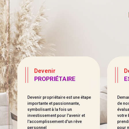
révisions de loyers.
Suivi Technique :
Réactivité totale pour l'en
de votre patrimoine.
Concrétisez votre p
IMMO360
Vous souhaitez vendre, réaliser une estimatio
de votre bien ? Rencontrons-nous pour en discu
Devenir
📍 Nous trouver : 5 place du Marché, 411
PROPRIÉTAIRE
E
📞 Nous appeler :
09 72 55 92 70
Devenir propriétaire est une étape
Deman
importante et passionnante,
de nos
symbolisant à la fois un
évalua
investissement pour l'avenir et
votre 
l'accomplissement d'un rêve
prendr
personnel
pour m