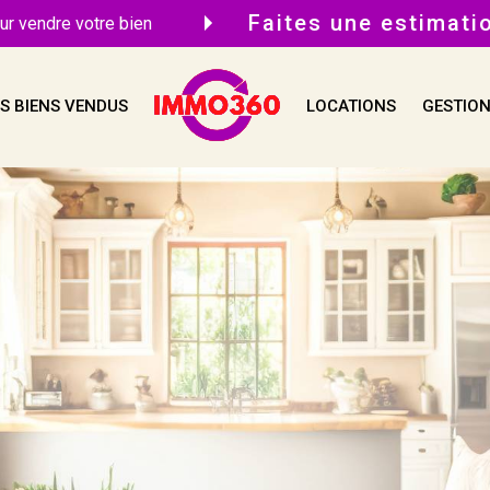
Faites une estimati
ur vendre votre bien
S BIENS VENDUS
LOCATIONS
GESTION
Voir les
48
annonces
uer
Estimer
BUDGET
née