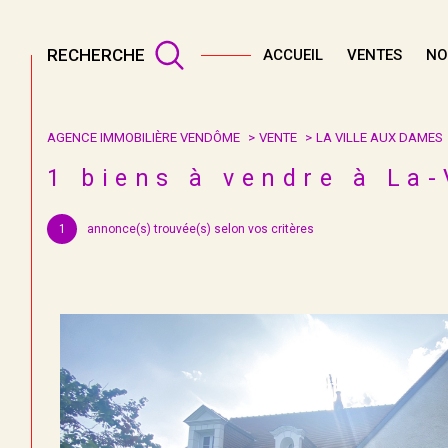
RECHERCHE
ACCUEIL
VENTES
NO
AGENCE IMMOBILIÈRE VENDÔME
VENTE
LA VILLE AUX DAMES
Acheter
Lo
1
biens à vendre à La-
TYPE DE BIEN
1
annonce(s) trouvée(s) selon vos critères
de l'ancien
à l'an
37700 - La Ville-aux-Dames