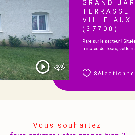
GRAND JAR
TERRASSE 
VILLE-AUX
(37700)
Rare sur le secteur ! Situ
minutes de Tours, cette 
...
Sélectionne
Vous souhaitez