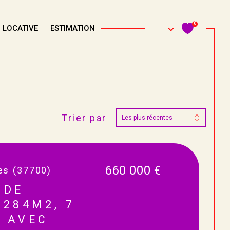
0
 LOCATIVE
ESTIMATION
Trier par
Filtrer
Les plus récentes
Réinitialiser les filtres
660 000 €
es (37700)
 DE
 284M2, 7
 AVEC