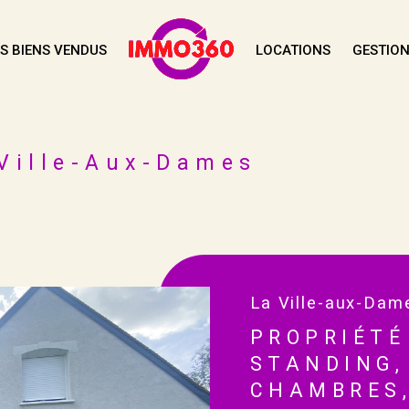
S BIENS VENDUS
LOCATIONS
GESTION
Voir les
1
annonces
uer
Estimer
Ville-Aux-Dames
1
LOCALISATION
BUDGET
née
La Ville-aux-Dam
PROPRIÉTÉ
STANDING,
CHAMBRES,