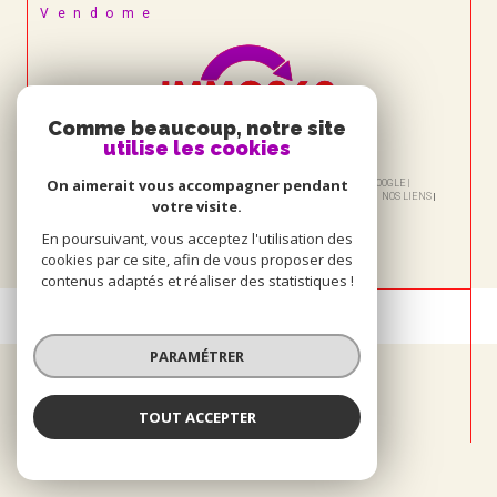
Vendome
Comme beaucoup, notre site
utilise les cookies
On aimerait vous accompagner pendant
© 2026 | TOUS DROITS RÉSERVÉS | TRADUCTION POWERED BY GOOGLE |
NOS HONORAIRES
PLAN DU SITE
MENTIONS LÉGALES
ADMIN
NOS LIENS
votre visite.
POLITIQUE RGPD
COOKIES
En poursuivant, vous acceptez l'utilisation des
cookies par ce site, afin de vous proposer des
contenus adaptés et réaliser des statistiques !
PARAMÉTRER
TOUT ACCEPTER