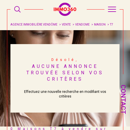
AGENCE IMMOBILIÈRE VENDÔME
VENTE
VENDOME
MAISON
T7
Désolé,
AUCUNE ANNONCE
TROUVÉE SELON VOS
CRITÈRES
CONTACT
Effectuez une nouvelle recherche en modifiant vos
critères
0
Maisons T7 à vendre sur