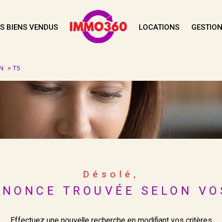
S BIENS VENDUS
LOCATIONS
GESTION
Voir les
0
annonces
N
T5
uer
Estimer
1
LOCALISATION
BUDGET
née
5 Pièces
Désolé,
NONCE TROUVÉE SELON VO
Effectuez une nouvelle recherche en modifiant vos critères