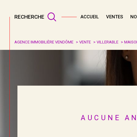
RECHERCHE
ACCUEIL
VENTES
NO
AGENCE IMMOBILIÈRE VENDÔME
VENTE
VILLERABLE
MAISO
Acheter
Lo
1
TYPE DE BIEN
de l'ancien
à l'an
Maison
41100 - Villerable
AUCUNE AN