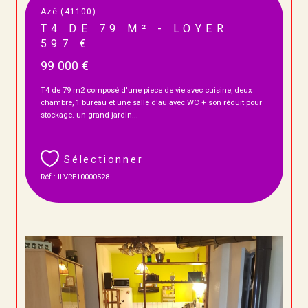
Azé (41100)
T4 DE 79 M² - LOYER
597 €
99 000 €
T4 de 79 m2 composé d'une piece de vie avec cuisine, deux
chambre, 1 bureau et une salle d'au avec WC + son réduit pour
stockage. un grand jardin...
Sélectionner
Réf : ILVRE10000528