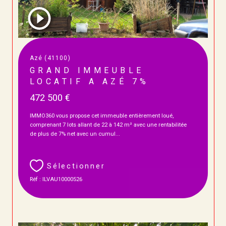
Azé (41100)
GRAND IMMEUBLE
LOCATIF A AZÉ 7%
472 500 €
IMMO360 vous propose cet immeuble entièrement loué,
comprenant 7 lots allant de 22 à 142 m² avec une rentabilitée
de plus de 7% net avec un cumul...
Sélectionner
Réf : ILVAU10000526