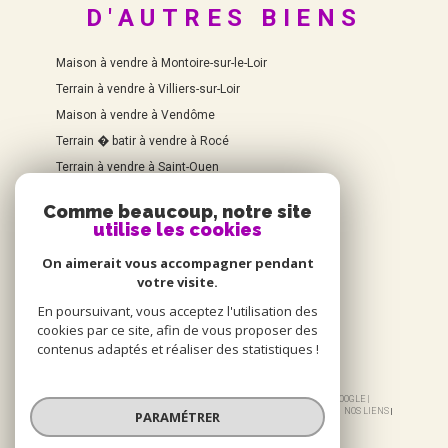
D'AUTRES BIENS
Maison à vendre à Montoire-sur-le-Loir
Terrain à vendre à Villiers-sur-Loir
Maison à vendre à Vendôme
Terrain � batir à vendre à Rocé
Terrain à vendre à Saint-Ouen
Comme beaucoup, notre site
utilise les cookies
On aimerait vous accompagner pendant
votre visite.
En poursuivant, vous acceptez l'utilisation des
cookies par ce site, afin de vous proposer des
contenus adaptés et réaliser des statistiques !
© 2026 | TOUS DROITS RÉSERVÉS | TRADUCTION POWERED BY GOOGLE |
NOS HONORAIRES
PLAN DU SITE
MENTIONS LÉGALES
ADMIN
NOS LIENS
PARAMÉTRER
POLITIQUE RGPD
COOKIES