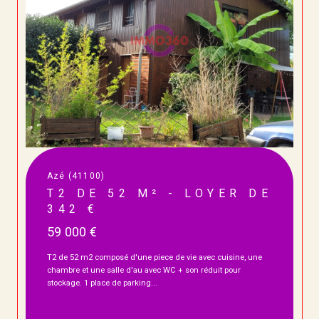
Azé (41100)
T2 DE 52 M² - LOYER DE
342 €
59 000 €
T2 de 52 m2 composé d'une piece de vie avec cuisine, une
chambre et une salle d'au avec WC + son réduit pour
stockage. 1 place de parking...