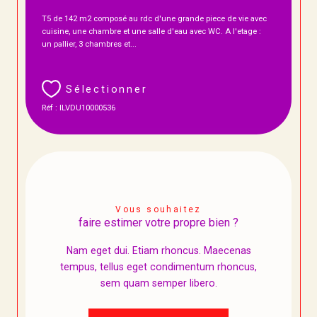
T5 de 142 m2 composé au rdc d'une grande piece de vie avec
cuisine, une chambre et une salle d'eau avec WC. A l'etage :
un pallier, 3 chambres et...
Sélectionner
Réf : ILVDU10000536
Vous souhaitez
faire estimer votre propre bien ?
Nam eget dui. Etiam rhoncus. Maecenas
tempus, tellus eget condimentum rhoncus,
sem quam semper libero.