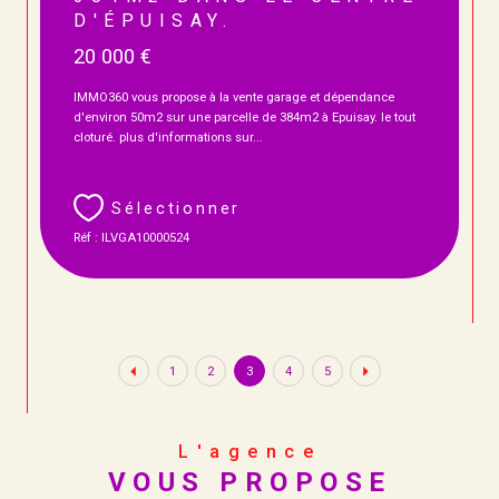
D'ÉPUISAY.
20 000 €
IMMO360 vous propose à la vente garage et dépendance
d'environ 50m2 sur une parcelle de 384m2 à Epuisay. le tout
cloturé. plus d'informations sur...
Sélectionner
Réf : ILVGA10000524
1
2
3
4
5
L'agence
VOUS PROPOSE