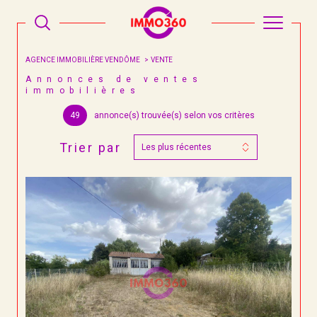
AGENCE IMMOBILIÈRE VENDÔME
VENTE
Annonces de ventes
immobilières
49
annonce(s) trouvée(s) selon vos critères
Trier par
Les plus récentes