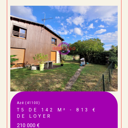
Azé (41100)
T5 DE 142 M² - 813 €
DE LOYER
210 000 €