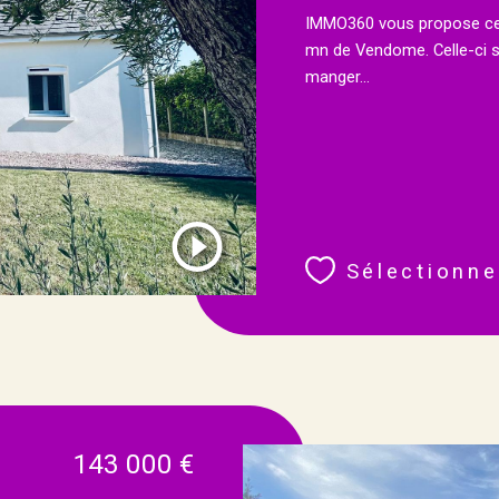
IMMO360 vous propose cett
mn de Vendome. Celle-ci s
manger...
Sélectionne
143 000 €