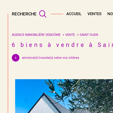
RECHERCHE
ACCUEIL
VENTES
NO
AGENCE IMMOBILIÈRE VENDÔME
VENTE
SAINT OUEN
Acheter
Lo
6
biens à vendre à Sai
TYPE DE BIEN
6
annonce(s) trouvée(s) selon vos critères
de l'ancien
à l'an
41100 - Saint-Ouen