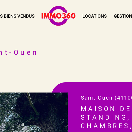
S BIENS VENDUS
LOCATIONS
GESTION
Voir les
6
annonces
uer
Estimer
nt-Ouen
1
LOCALISATION
BUDGET
née
Saint-Ouen (4110
MAISON DE
STANDING,
CHAMBRES,