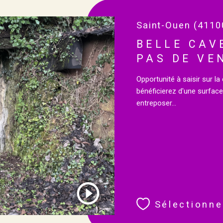
Saint-Ouen (4110
BELLE CAV
PAS DE VE
Opportunité à saisir sur 
bénéficierez d'une surface
entreposer...
Sélectionne