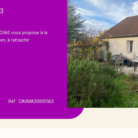
 3
360 vous propose à la
, à rafraichir
Réf : CAVMA30000563