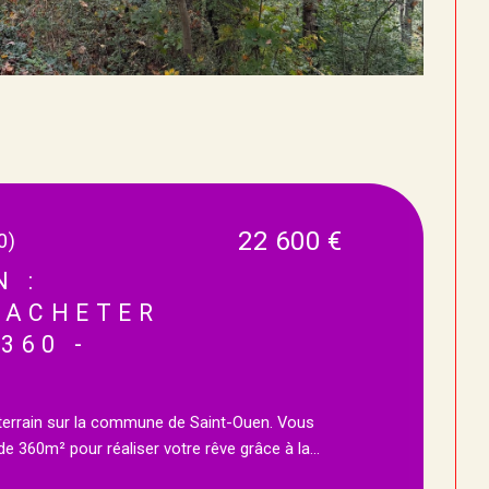
22 600 €
0)
N :
 ACHETER
360 -
e terrain sur la commune de Saint-Ouen. Vous
e 360m² pour réaliser votre rêve grâce à la...