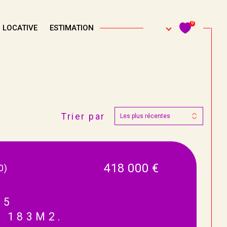
0
 LOCATIVE
ESTIMATION
Trier par
Filtrer
Les plus récentes
Réinitialiser les filtres
418 000 €
0)
 5
 183M2.