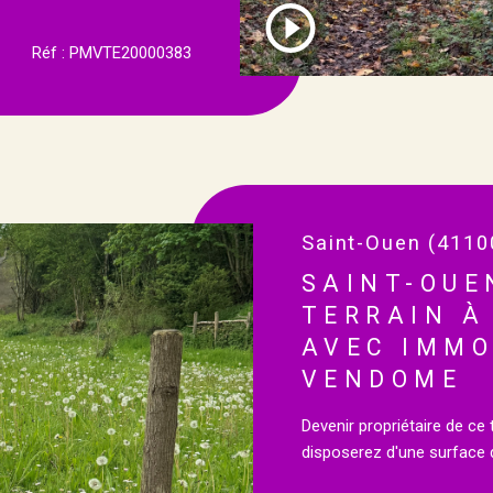
Réf : PMVTE20000383
Saint-Ouen (4110
SAINT-OUE
TERRAIN À
AVEC IMMO
VENDOME
Devenir propriétaire de c
disposerez d'une surface d