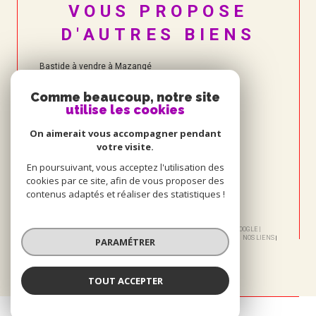
VOUS PROPOSE
D'AUTRES BIENS
Bastide à vendre à Mazangé
Comme beaucoup, notre site
utilise les cookies
On aimerait vous accompagner pendant
votre visite.
En poursuivant, vous acceptez l'utilisation des
cookies par ce site, afin de vous proposer des
contenus adaptés et réaliser des statistiques !
© 2026 | TOUS DROITS RÉSERVÉS | TRADUCTION POWERED BY GOOGLE |
NOS HONORAIRES
PLAN DU SITE
MENTIONS LÉGALES
ADMIN
NOS LIENS
PARAMÉTRER
POLITIQUE RGPD
COOKIES
TOUT ACCEPTER