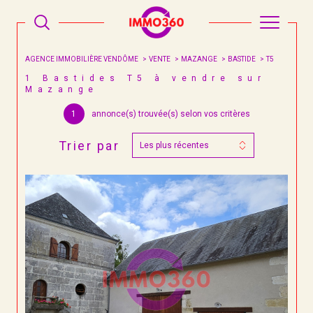
AGENCE IMMOBILIÈRE VENDÔME
VENTE
MAZANGE
BASTIDE
T5
1
Bastides T5 à vendre sur
Mazange
1
annonce(s) trouvée(s) selon vos critères
Trier par
Les plus récentes