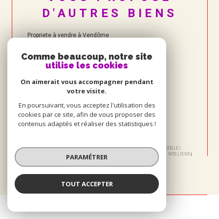
D'AUTRES BIENS
Propriete à vendre à Vendôme
Comme beaucoup, notre site
utilise les cookies
On aimerait vous accompagner pendant
votre visite.
En poursuivant, vous acceptez l'utilisation des
cookies par ce site, afin de vous proposer des
contenus adaptés et réaliser des statistiques !
© 2026 | TOUS DROITS RÉSERVÉS | TRADUCTION POWERED BY GOOGLE |
NOS HONORAIRES
PLAN DU SITE
MENTIONS LÉGALES
ADMIN
NOS LIENS
PARAMÉTRER
POLITIQUE RGPD
COOKIES
TOUT ACCEPTER