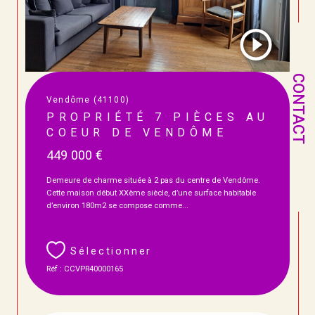
CONTACT
Vendôme (41100)
PROPRIÉTÉ 7 PIÈCES AU
COEUR DE VENDÔME
449 000 €
Demeure de charme située à 2 pas du centre de Vendôme.
Cette maison début XXème siècle, d’une surface habitable
d’environ 180m2 se compose comme...
Sélectionner
Réf : CCVPR40000165