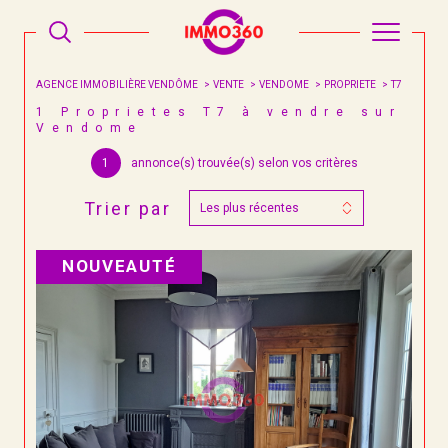
AGENCE IMMOBILIÈRE VENDÔME
VENTE
VENDOME
PROPRIETE
T7
1
Proprietes T7 à vendre sur
Vendome
1
annonce(s) trouvée(s) selon vos critères
Trier par
Les plus récentes
NOUVEAUTÉ