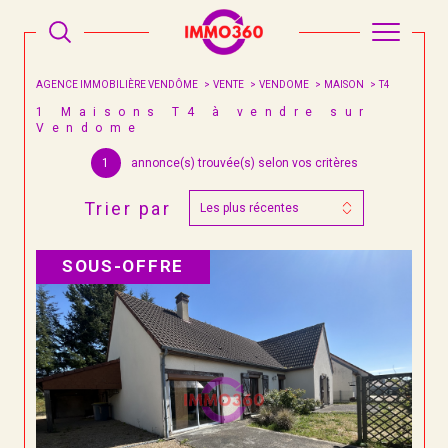
AGENCE IMMOBILIÈRE VENDÔME
VENTE
VENDOME
MAISON
T4
1
Maisons T4 à vendre sur
Vendome
1
annonce(s) trouvée(s) selon vos critères
Trier par
Les plus récentes
SOUS-OFFRE