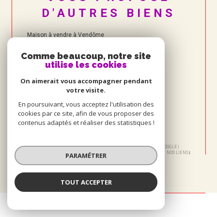
D'AUTRES BIENS
Maison à vendre à Vendôme
Comme beaucoup, notre site
utilise les cookies
On aimerait vous accompagner pendant
votre visite.
En poursuivant, vous acceptez l'utilisation des
cookies par ce site, afin de vous proposer des
contenus adaptés et réaliser des statistiques !
© 2026 | TOUS DROITS RÉSERVÉS | TRADUCTION POWERED BY GOOGLE |
NOS HONORAIRES
PLAN DU SITE
MENTIONS LÉGALES
ADMIN
NOS LIENS
PARAMÉTRER
POLITIQUE RGPD
COOKIES
TOUT ACCEPTER