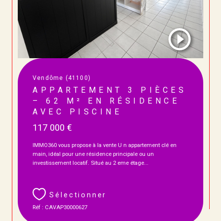
Vendôme (41100)
APPARTEMENT 3 PIÈCES
– 62 M² EN RÉSIDENCE
AVEC PISCINE
117 000 €
IMMO360 vous propose à la vente U n appartement clé en
main, idéal pour une résidence principale ou un
investissement locatif. Situé au 2 eme étage...
Sélectionner
Réf : CAVAP30000627